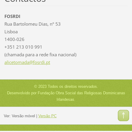
FOSRDI
Rua Bartolomeu Dias, nº 53
Lisboa
1400-026
+351 213 010 991
(chamada para a rede fixa nacional)
alicetom
ada@fosr
di.pt
© 2023 Todos os direitos reservados.
Desenvolvido por Fundação Obra Social das Religiosas Dominicanas
Irlandesas.
Ver:
Versão móvel
|
Versão PC