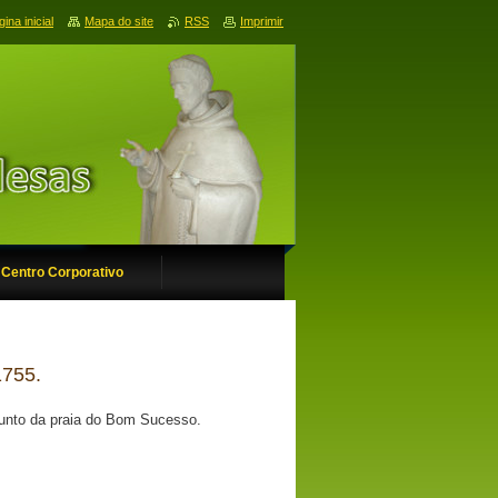
ina inicial
Mapa do site
RSS
Imprimir
Centro Corporativo
1755.
junto da praia do Bom Sucesso.