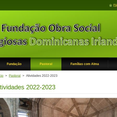
Pág
Fundação
Pastoral
Famílias com Alma
cio
>
Pastoral
>
Atividades 2022-2023
tividades 2022-2023