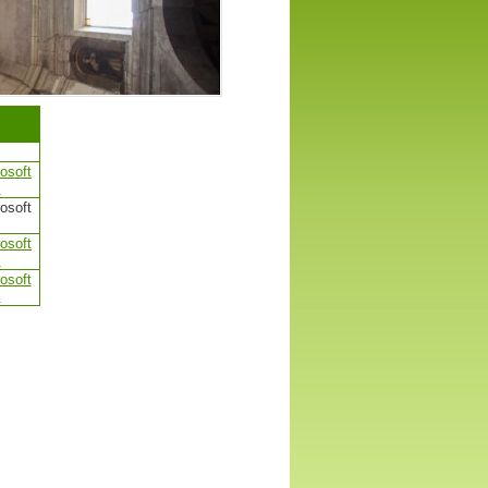
osoft
s
osoft
s
osoft
s
osoft
s