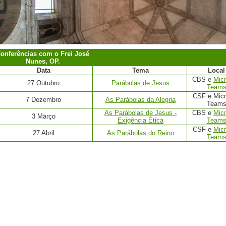
onferências com o Frei José
Nunes, OP.
Data
Tema
Local
CBS e
Micr
27 Outubro
Parábolas de Jesus
Team
CSF e Micr
7 Dezembro
As Parábolas da Alegria
Team
As Parábolas de Jesus -
CBS e
Micr
3 Março
Exigência Ética
Team
CSF e
Micr
27 Abril
As Parábolas do Reino
Team