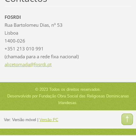
FOSRDI
Rua Bartolomeu Dias, nº 53
Lisboa
1400-026
+351 213 010 991
(chamada para a rede fixa nacional)
alicetom
ada@fosr
di.pt
© 2023 Todos os direitos reservados.
Desenvolvido por Fundação Obra Social das Religiosas Dominicanas
Irlandesas.
Ver:
Versão móvel
|
Versão PC