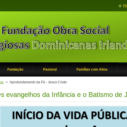
Pág
Fundação
Pastoral
Famílias com Alma
cio
>
Aprofundamento da Fé - Jesus Cristo
s evangelhos da Infância e o Batismo de 