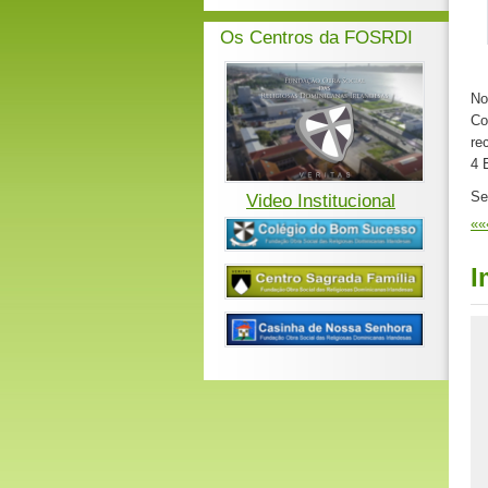
Os Centros da FOSRDI
No
Co
re
4 
Se
Video Institucional
««
I