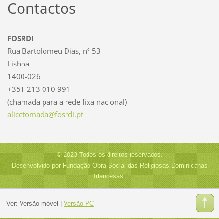
Contactos
FOSRDI
Rua Bartolomeu Dias, nº 53
Lisboa
1400-026
+351 213 010 991
(chamada para a rede fixa nacional)
alicetom
ada@fosr
di.pt
© 2023 Todos os direitos reservados.
Desenvolvido por Fundação Obra Social das Religiosas Dominicanas
Irlandesas.
Ver:
Versão móvel
|
Versão PC