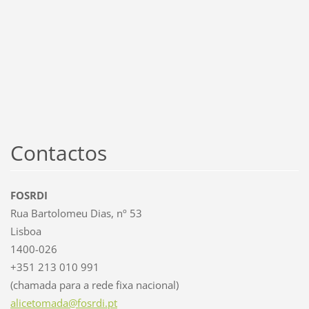
Contactos
FOSRDI
Rua Bartolomeu Dias, nº 53
Lisboa
1400-026
+351 213 010 991
(chamada para a rede fixa nacional)
alicetom
ada@fosr
di.pt