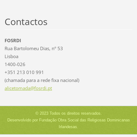
Contactos
FOSRDI
Rua Bartolomeu Dias, nº 53
Lisboa
1400-026
+351 213 010 991
(chamada para a rede fixa nacional)
alicetom
ada@fosr
di.pt
© 2023 Todos os direitos reservados.
Desenvolvido por Fundação Obra Social das Religiosas Dominicanas
Irlandesas.