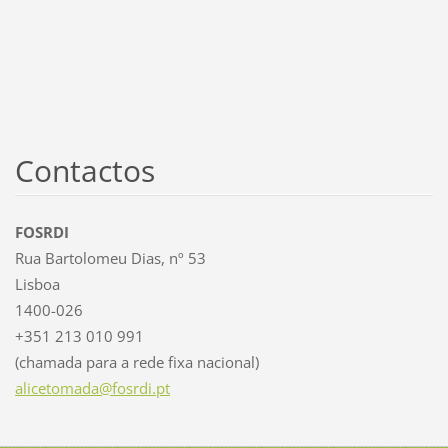
Contactos
FOSRDI
Rua Bartolomeu Dias, nº 53
Lisboa
1400-026
+351 213 010 991
(chamada para a rede fixa nacional)
alicetom
ada@fosr
di.pt