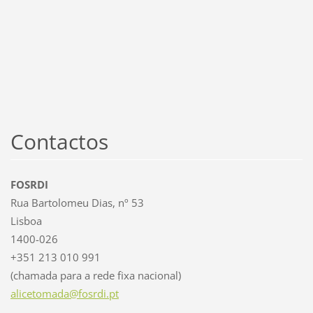
Contactos
FOSRDI
Rua Bartolomeu Dias, nº 53
Lisboa
1400-026
+351 213 010 991
(chamada para a rede fixa nacional)
alicetom
ada@fosr
di.pt