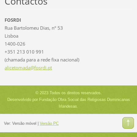
Contactos
FOSRDI
Rua Bartolomeu Dias, nº 53
Lisboa
1400-026
+351 213 010 991
(chamada para a rede fixa nacional)
alicetom
ada@fosr
di.pt
© 2023 Todos os direitos reservados.
Desenvolvido por Fundação Obra Social das Religiosas Dominicanas
Irlandesas.
Ver:
Versão móvel
|
Versão PC