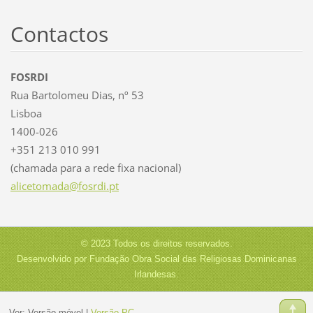
Contactos
FOSRDI
Rua Bartolomeu Dias, nº 53
Lisboa
1400-026
+351 213 010 991
(chamada para a rede fixa nacional)
alicetom
ada@fosr
di.pt
© 2023 Todos os direitos reservados.
Desenvolvido por Fundação Obra Social das Religiosas Dominicanas
Irlandesas.
Ver:
Versão móvel
|
Versão PC