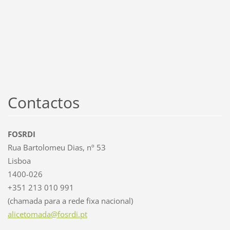
Contactos
FOSRDI
Rua Bartolomeu Dias, nº 53
Lisboa
1400-026
+351 213 010 991
(chamada para a rede fixa nacional)
alicetom
ada@fosr
di.pt